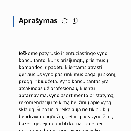
Aprašymas
Ieškome patyrusio ir entuziastingo vyno
konsultanto, kuris prisijungtų prie mūsų
komandos ir padėtų klientams atrasti
geriausius vyno pasirinkimus pagal jų skonį,
progą ir biudžetą. Vyno konsultantas yra
atsakingas už profesionalų klientų
aptarnavimą, vyno asortimento pristatymą,
rekomendacijų teikimą bei žinių apie vyną
sklaidą. Ši pozicija reikalauja ne tik puikių
bendravimo įgūdžių, bet ir gilios vyno žinių
bazės, gebėjimo dirbti komandoje bei
nuolatinio domėjimosi vyno pasaulio