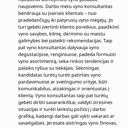
naujovėmis. Darbo metu vyno konsultantas
bendrauja su įvairiais klientais – nuo
pradedančiųjų iki patyrusių vyno mėgėjų. Jis
turi gebėti įvertinti kliento poreikius, paaiškinti
vyno savybes, kilmę, derinimo su maistu
galimybes bei pateikti rekomendacijas. Taip
pat vyno konsultantas dalyvauja vyno
degustacijose, renginiuose, padeda formuoti
vyno asortimentą, seka rinkos tendencijas ir
palaiko ryšius su tiekėjais. Sėkmingas
kandidatas turėtų turėti patirties vyno
pardavimuose ar svetingumo srityje, būti
komunikabilus, atsakingas ir orientuotas į
klientą. Vyno konsultantas taip pat turėtų
gebėti dirbti savarankiškai, valdyti stresines
situacijas ir turėti lankstų požiūrį į darbo
grafiką, kadangi darbas gali vykti vakarais ar
savaitgaliais. Jei esate aistringas vyno žinovas,