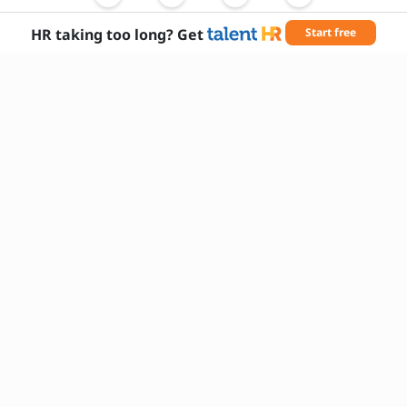
pēc tā norises?
HR taking too long? Get
Start free
Nepieciešamās prasmes