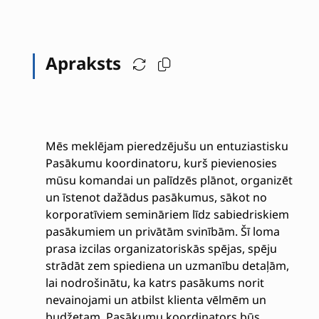
Apraksts
Mēs meklējam pieredzējušu un entuziastisku
Pasākumu koordinatoru, kurš pievienosies
mūsu komandai un palīdzēs plānot, organizēt
un īstenot dažādus pasākumus, sākot no
korporatīviem semināriem līdz sabiedriskiem
pasākumiem un privātām svinībām. Šī loma
prasa izcilas organizatoriskās spējas, spēju
strādāt zem spiediena un uzmanību detaļām,
lai nodrošinātu, ka katrs pasākums norit
nevainojami un atbilst klienta vēlmēm un
budžetam. Pasākumu koordinators būs