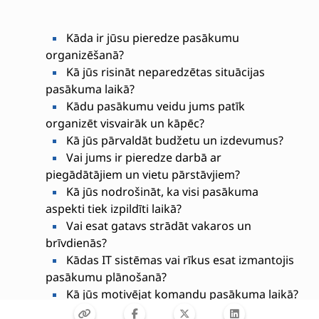
Kāda ir jūsu pieredze pasākumu
organizēšanā?
Kā jūs risināt neparedzētas situācijas
pasākuma laikā?
Kādu pasākumu veidu jums patīk
organizēt visvairāk un kāpēc?
Kā jūs pārvaldāt budžetu un izdevumus?
Vai jums ir pieredze darbā ar
piegādātājiem un vietu pārstāvjiem?
Kā jūs nodrošināt, ka visi pasākuma
aspekti tiek izpildīti laikā?
Vai esat gatavs strādāt vakaros un
brīvdienās?
Kādas IT sistēmas vai rīkus esat izmantojis
pasākumu plānošanā?
Kā jūs motivējat komandu pasākuma laikā?
Kā jūs novērtējat pasākuma panākumus