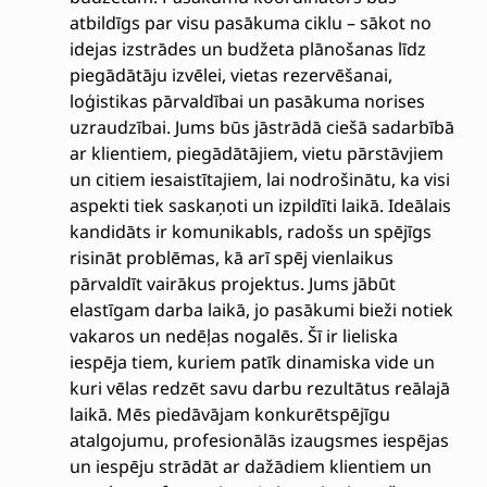
atbildīgs par visu pasākuma ciklu – sākot no
idejas izstrādes un budžeta plānošanas līdz
piegādātāju izvēlei, vietas rezervēšanai,
loģistikas pārvaldībai un pasākuma norises
uzraudzībai. Jums būs jāstrādā ciešā sadarbībā
ar klientiem, piegādātājiem, vietu pārstāvjiem
un citiem iesaistītajiem, lai nodrošinātu, ka visi
aspekti tiek saskaņoti un izpildīti laikā. Ideālais
kandidāts ir komunikabls, radošs un spējīgs
risināt problēmas, kā arī spēj vienlaikus
pārvaldīt vairākus projektus. Jums jābūt
elastīgam darba laikā, jo pasākumi bieži notiek
vakaros un nedēļas nogalēs. Šī ir lieliska
iespēja tiem, kuriem patīk dinamiska vide un
kuri vēlas redzēt savu darbu rezultātus reālajā
laikā. Mēs piedāvājam konkurētspējīgu
atalgojumu, profesionālās izaugsmes iespējas
un iespēju strādāt ar dažādiem klientiem un