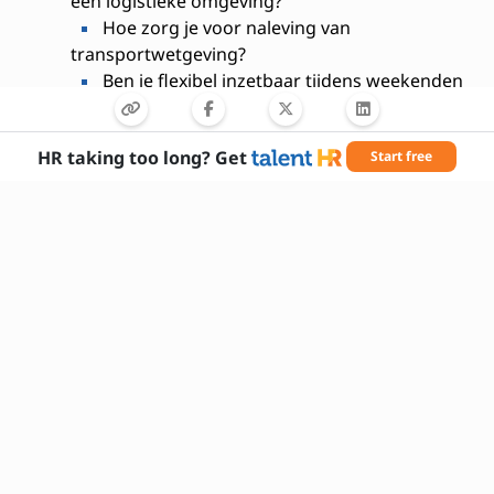
een logistieke omgeving?
Hoe zorg je voor naleving van
transportwetgeving?
Ben je flexibel inzetbaar tijdens weekenden
of feestdagen?
Welke talen spreek je vloeiend?
HR taking too long? Get
Start free
Wat motiveert jou om als dispatcher te
werken?