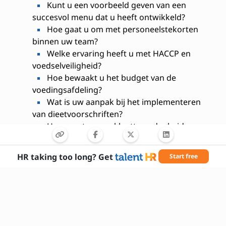
Kunt u een voorbeeld geven van een
succesvol menu dat u heeft ontwikkeld?
Hoe gaat u om met personeelstekorten
binnen uw team?
Welke ervaring heeft u met HACCP en
voedselveiligheid?
Hoe bewaakt u het budget van de
voedingsafdeling?
Wat is uw aanpak bij het implementeren
van dieetvoorschriften?
Hoe zorgt u voor klanttevredenheid
binnen de voedingsdienst?
Welke softwaretools heeft u eerder
HR taking too long? Get
Start free
gebruikt voor voedingsbeheer?
Hoe gaat u om met klachten over voeding?
Wat zijn uw langetermijndoelen in deze
functie?