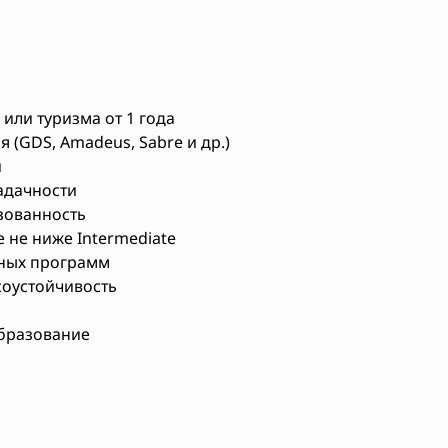
или туризма от 1 года
(GDS, Amadeus, Sabre и др.)
и
адачности
зованность
 не ниже Intermediate
сных программ
соустойчивость
бразование