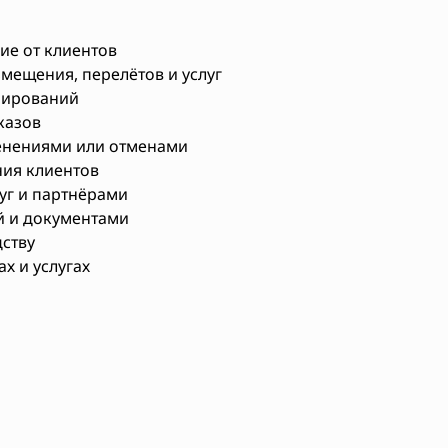
ие от клиентов
мещения, перелётов и услуг
нирований
казов
енениями или отменами
ия клиентов
уг и партнёрами
й и документами
ству
х и услугах