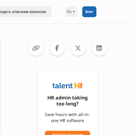
RU
блог
HR admin taking
too long?
Save hours with all-in-
one HR software
Get Free Account