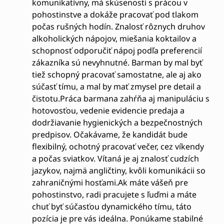
komunikatívny, má skúsenosti s prácou v
pohostinstve a dokáže pracovať pod tlakom
počas rušných hodín. Znalosť rôznych druhov
alkoholických nápojov, miešania koktailov a
schopnosť odporučiť nápoj podľa preferencií
zákazníka sú nevyhnutné. Barman by mal byť
tiež schopný pracovať samostatne, ale aj ako
súčasť tímu, a mal by mať zmysel pre detail a
čistotu.Práca barmana zahŕňa aj manipuláciu s
hotovosťou, vedenie evidencie predaja a
dodržiavanie hygienických a bezpečnostných
predpisov. Očakávame, že kandidát bude
flexibilný, ochotný pracovať večer, cez víkendy
a počas sviatkov. Vítaná je aj znalosť cudzích
jazykov, najmä angličtiny, kvôli komunikácii so
zahraničnými hosťami.Ak máte vášeň pre
pohostinstvo, radi pracujete s ľuďmi a máte
chuť byť súčasťou dynamického tímu, táto
pozícia je pre vás ideálna. Ponúkame stabilné