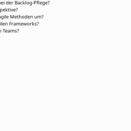
ei der Backlog-Pflege?
spektive?
agile Methoden um?
gilen Frameworks?
en Teams?
en