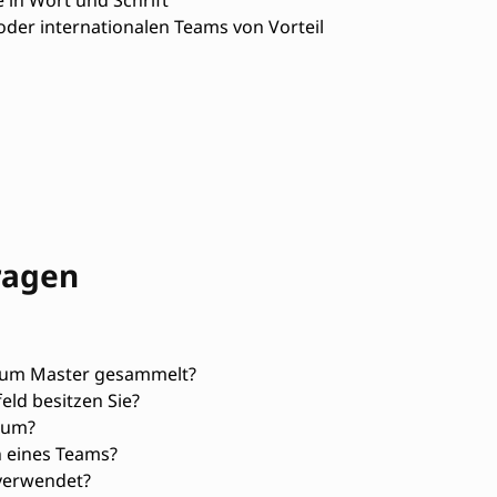
 in Wort und Schrift
 oder internationalen Teams von Vorteil
ragen
crum Master gesammelt?
eld besitzen Sie?
 um?
n eines Teams?
 verwendet?