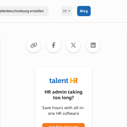
DE
Blog
HR admin taking
too long?
Save hours with all-in-
one HR software
Get Free Account